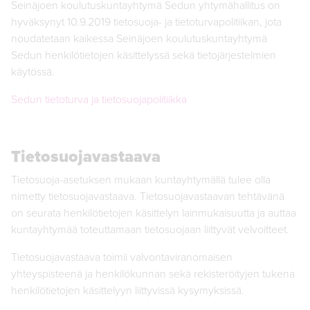
Seinäjoen koulutuskuntayhtymä Sedun yhtymähallitus on
hyväksynyt 10.9.2019 tietosuoja- ja tietoturvapolitiikan, jota
noudatetaan kaikessa Seinäjoen koulutuskuntayhtymä
Sedun henkilötietojen käsittelyssä sekä tietojärjestelmien
käytössä.
Sedun tietoturva ja tietosuojapolitiikka
Tietosuojavastaava
Tietosuoja-asetuksen mukaan kuntayhtymällä tulee olla
nimetty tietosuojavastaava. Tietosuojavastaavan tehtävänä
on seurata henkilötietojen käsittelyn lainmukaisuutta ja auttaa
kuntayhtymää toteuttamaan tietosuojaan liittyvät velvoitteet.
Tietosuojavastaava toimii valvontaviranomaisen
yhteyspisteenä ja henkilökunnan sekä rekisteröityjen tukena
henkilötietojen käsittelyyn liittyvissä kysymyksissä.