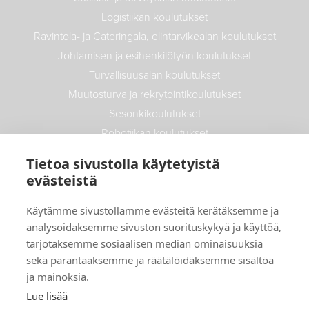
Logistiikan koulutukset
Ravintola- ja Cateringala, elintarvikealan koulutukset
Johtamisen ja esihenkilötyön koulutukset
Turvallisuusalan koulutukset
Muutosturva ja rekrytointikoulutukset
Sesonkikoulutukset
Robotiikan koulutukset
Maatalouden koulutukset
Tietoa sivustolla käytetyistä
Autoalan koulutukset
evästeistä
Info
Käytämme sivustollamme evästeitä kerätäksemme ja
analysoidaksemme sivuston suorituskykyä ja käyttöä,
Uutiset
tarjotaksemme sosiaalisen median ominaisuuksia
Yritys- ja opiskelijatarinat
sekä parantaaksemme ja räätälöidäksemme sisältöä
ja mainoksia.
Toimitusehdot
Lue lisää
Maksutavat