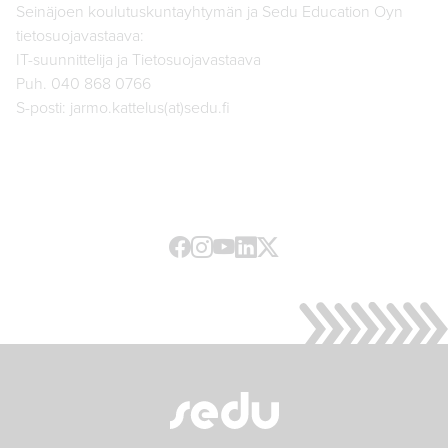
Seinäjoen koulutuskuntayhtymän ja Sedu Education Oyn
tietosuojavastaava:
IT-suunnittelija ja Tietosuojavastaava
Puh. 040 868 0766
S-posti: jarmo.kattelus(at)sedu.fi
Facebook
Instagram
Youtube
LinkedIn
X