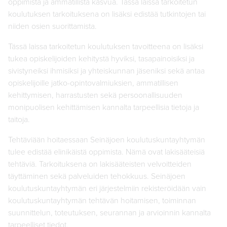
oppimista ja ammatillista kasvua. Tässä laissa tarkoitetun
koulutuksen tarkoituksena on lisäksi edistää tutkintojen tai
niiden osien suorittamista.
Tässä laissa tarkoitetun koulutuksen tavoitteena on lisäksi
tukea opiskelijoiden kehitystä hyviksi, tasapainoisiksi ja
sivistyneiksi ihmisiksi ja yhteiskunnan jäseniksi sekä antaa
opiskelijoille jatko-opintovalmiuksien, ammatillisen
kehittymisen, harrastusten sekä persoonallisuuden
monipuolisen kehittämisen kannalta tarpeellisia tietoja ja
taitoja.
Tehtäviään hoitaessaan Seinäjoen koulutuskuntayhtymän
tulee edistää elinikäistä oppimista. Nämä ovat lakisääteisiä
tehtäviä. Tarkoituksena on lakisääteisten velvoitteiden
täyttäminen sekä palveluiden tehokkuus. Seinäjoen
koulutuskuntayhtymän eri järjestelmiin rekisteröidään vain
koulutuskuntayhtymän tehtävän hoitamisen, toiminnan
suunnittelun, toteutuksen, seurannan ja arvioinnin kannalta
tarpeelliset tiedot.