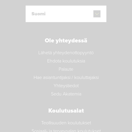
Suomi
Ole yhteydessä
Lähetä yhteydenottopyyntö
Ehdota koulutuksia
Palaute
Hae asiantuntijaksi / kouluttajaksi
Yhteystiedot
Sedu Akatemia
Koulutusalat
Teollisuuden koulutukset
Sosiaali- ja terveysalan koulutukset