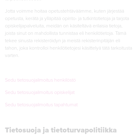
Jotta voimme hoitaa opetustehtäväämme, kuten järjestää
opetusta, kerätä ja ylläpitää opinto- ja tutkintotietoja ja tarjota
opiskelijapalveluita, meidän on käsiteltävä erilaisia tietoja,
joista sinut on mahdollista tunnistaa eli henkilötietoja. Tämä
tekee sinusta rekisteröidyn ja meistä rekisterinpitäjän eli
tahon, joka kontrolloi henkilötietojesi käsittelyä tätä tarkoitusta
varten.
Sedu tietosuojailmoitus henkilöstö
Sedu tietosuojailmoitus opiskelijat
Sedu tietosuojailmoitus tapahtumat
Tietosuoja ja tietoturvapolitiikka