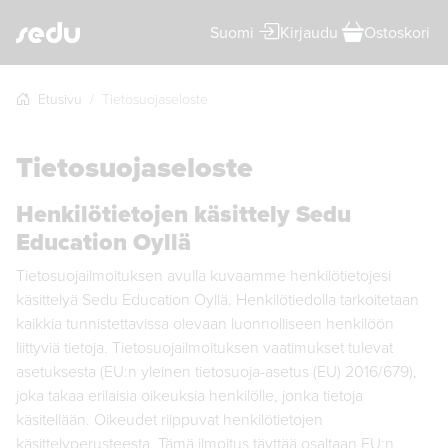
Suomi
Kirjaudu
Ostoskori
Etusivu
Tietosuojaseloste
Tietosuojaseloste
Henkilötietojen käsittely Sedu
Education Oyllä
Tietosuojailmoituksen avulla kuvaamme henkilötietojesi
käsittelyä Sedu Education Oyllä. Henkilötiedolla tarkoitetaan
kaikkia tunnistettavissa olevaan luonnolliseen henkilöön
liittyviä tietoja. Tietosuojailmoituksen vaatimukset tulevat
asetuksesta (EU:n yleinen tietosuoja-asetus (EU) 2016/679),
joka takaa erilaisia oikeuksia henkilölle, jonka tietoja
käsitellään. Oikeudet riippuvat henkilötietojen
käsittelyperusteesta. Tämä ilmoitus täyttää osaltaan EU:n