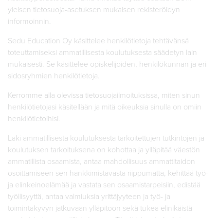
yleisen tietosuoja-asetuksen mukaisen rekisteröidyn
informoinnin.
Sedu Education Oy käsittelee henkilötietoja tehtävänsä
toteuttamiseksi ammatillisesta koulutuksesta säädetyn lain
mukaisesti. Se käsittelee opiskelijoiden, henkilökunnan ja eri
sidosryhmien henkilötietoja.
Kerromme alla olevissa tietosuojailmoituksissa, miten sinun
henkilötietojasi käsitellään ja mitä oikeuksia sinulla on omiin
henkilötietoihisi.
Laki ammatillisesta koulutuksesta tarkoitettujen tutkintojen ja
koulutuksen tarkoituksena on kohottaa ja ylläpitää väestön
ammatillista osaamista, antaa mahdollisuus ammattitaidon
osoittamiseen sen hankkimistavasta riippumatta, kehittää työ-
ja elinkeinoelämää ja vastata sen osaamistarpeisiin, edistää
työllisyyttä, antaa valmiuksia yrittäjyyteen ja työ- ja
toimintakyvyn jatkuvaan ylläpitoon sekä tukea elinikäistä