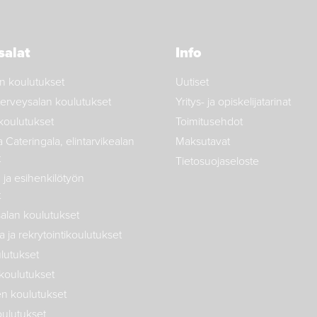
salat
Info
n koulutukset
Uutiset
a terveysalan koulutukset
Yritys- ja opiskelijatarinat
 koulutukset
Toimitusehdot
a Cateringala, elintarvikealan
Maksutavat
t
Tietosuojaseloste
ja esihenkilötyön
t
salan koulutukset
 ja rekrytointikoulutukset
lutukset
koulutukset
n koulutukset
oulutukset