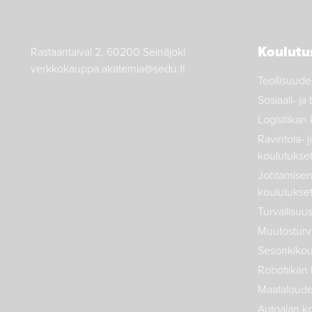
Koulutu
Rastaantaival 2, 60200 Seinäjoki
verkkokauppa.akatemia@sedu.fi
Teollisuude
Sosiaali- j
Logistiikan
Ravintola- j
koulutukse
Johtamisen 
koulutukse
Turvallisuu
Muutosturva
Sesonkikou
Robotiikan 
Maataloude
Autoalan k