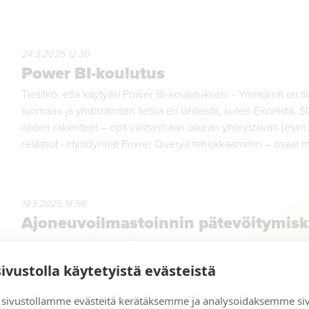
24.3.2025 12.30
Power BI-koulutus
Tiesitkö, että käytyäsi Power BI-koulutuksen: - Ymmärrät eri ti
tuomaan ja yhdistämään tietoa eri lähteistä, kuten Excelistä, SQL-
niiden rakenteet – opit valitsemaan oikean yhteystavan (esim. t
relaatiot - Hyödynnät Power Querya tehokkaammin – osaat muo
19.3.2025 14.56
Ajoneuvoilmastoinnin pätevöitymisk
Ilmoittaudu mukaan nyt!
sivustolla käytetyistä evästeistä
sivustollamme evästeitä kerätäksemme ja analysoidaksemme si
4.10.2024 15.09