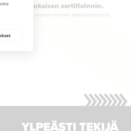
 sekä
1:2015 mukaisen sertifioinnin.
elmä. Se osoittaa yrityksen toimivan asiakaslähtöisesti ja
ukset
YLPEÄSTI TEKIJÄ