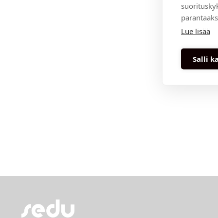
suoritusky
parantaaks
Lue lisää
Salli k