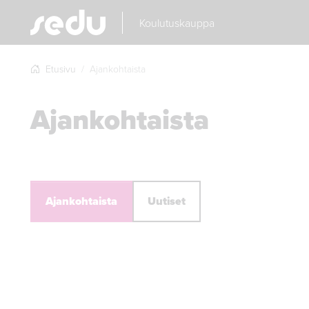
Koulutuskauppa
Etusivu
Ajankohtaista
Ajankohtaista
Ajankohtaista
Uutiset