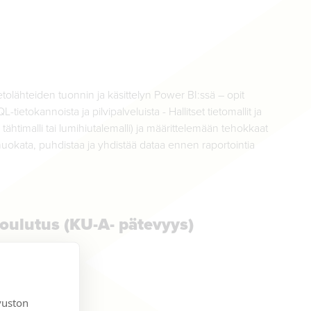
etolähteiden tuonnin ja käsittelyn Power BI:ssä – opit
tietokannoista ja pilvipalveluista - Hallitset tietomallit ja
ähtimalli tai lumihiutalemalli) ja määrittelemään tehokkaat
kata, puhdistaa ja yhdistää dataa ennen raportointia
oulutus (KU-A- pätevyys)
vuston