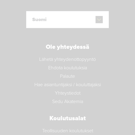
Suomi
Ole yhteydessä
Lähetä yhteydenottopyyntö
Ehdota koulutuksia
Palaute
Hae asiantuntijaksi / kouluttajaksi
Yhteystiedot
Sedu Akatemia
Koulutusalat
Teollisuuden koulutukset