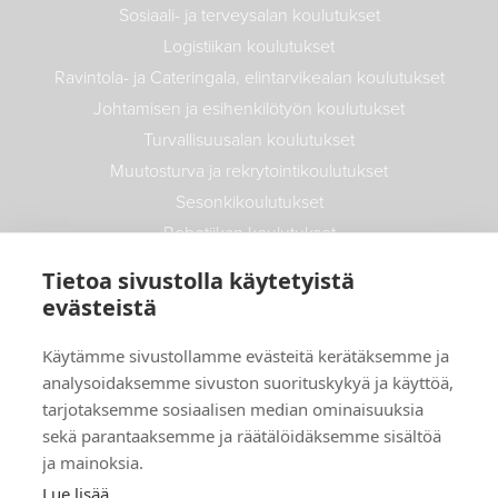
Sosiaali- ja terveysalan koulutukset
Logistiikan koulutukset
Ravintola- ja Cateringala, elintarvikealan koulutukset
Johtamisen ja esihenkilötyön koulutukset
Turvallisuusalan koulutukset
Muutosturva ja rekrytointikoulutukset
Sesonkikoulutukset
Robotiikan koulutukset
Maatalouden koulutukset
Tietoa sivustolla käytetyistä
Autoalan koulutukset
evästeistä
Info
Käytämme sivustollamme evästeitä kerätäksemme ja
analysoidaksemme sivuston suorituskykyä ja käyttöä,
Uutiset
tarjotaksemme sosiaalisen median ominaisuuksia
Yritys- ja opiskelijatarinat
sekä parantaaksemme ja räätälöidäksemme sisältöä
ja mainoksia.
Toimitusehdot
Lue lisää
Maksutavat