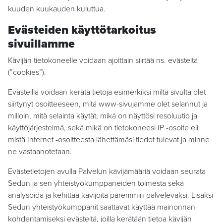
kuuden kuukauden kuluttua.
Evästeiden käyttötarkoitus
sivuillamme
Kävijän tietokoneelle voidaan ajoittain siirtää ns. evästeitä
(”cookies”).
Evästeillä voidaan kerätä tietoja esimerkiksi miltä sivulta olet
siirtynyt osoitteeseen, mitä www-sivujamme olet selannut ja
milloin, mitä selainta käytät, mikä on näyttösi resoluutio ja
käyttöjärjestelmä, sekä mikä on tietokoneesi IP -osoite eli
mistä Internet -osoitteesta lähettämäsi tiedot tulevat ja minne
ne vastaanotetaan.
Evästetietojen avulla Palvelun kävijämääriä voidaan seurata
Sedun ja sen yhteistyökumppaneiden toimesta sekä
analysoida ja kehittää kävijöitä paremmin palvelevaksi. Lisäksi
Sedun yhteistyökumppanit saattavat käyttää mainonnan
kohdentamiseksi evästeitä, joilla kerätään tietoa kävijän