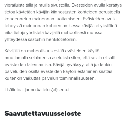
vierailuista tällä ja muilla sivustoilla. Evästeiden avulla kerättyä
tietoa käytetään kävijän kiinnostusten kohteiden perusteella
kohdennetun mainonnan tuottamiseen. Evästeiden avulla
tehdyssä mainonnan kohdentamisessa kävijää ei yksilöidä
eikä tietoja yhdistetä kävijältä mahdollisesti muussa
yhteydessä saatuihin henkilötietoihin.
Kävijällä on mahdollisuus estää evästeiden käyttö
muuttamalla selaimensa asetuksia siten, että selain ei salli
evästeiden tallentamista. Kävijä hyväksyy, että joidenkin
palveluiden osalta evästeiden käytön estäminen saattaa
kuitenkin vaikuttaa palvelun toiminnallisuuteen.
Lisätietoa: jarmo.kattelus(at)sedu.fi
Saavutettavuusseloste