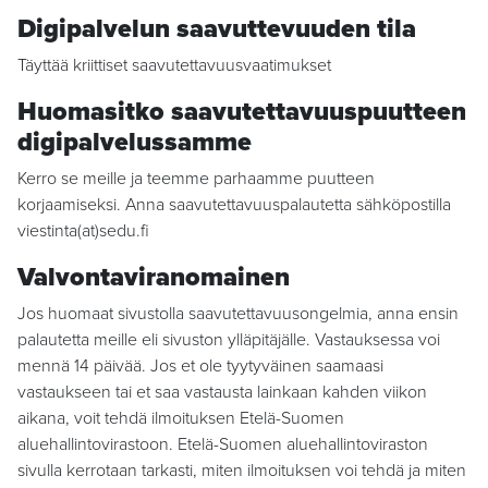
Digipalvelun saavuttevuuden tila
Täyttää kriittiset saavutettavuusvaatimukset
Huomasitko saavutettavuuspuutteen
digipalvelussamme
Kerro se meille ja teemme parhaamme puutteen
korjaamiseksi. Anna saavutettavuuspalautetta sähköpostilla
viestinta(at)sedu.fi
Valvontaviranomainen
Jos huomaat sivustolla saavutettavuusongelmia, anna ensin
palautetta meille eli sivuston ylläpitäjälle. Vastauksessa voi
mennä 14 päivää. Jos et ole tyytyväinen saamaasi
vastaukseen tai et saa vastausta lainkaan kahden viikon
aikana, voit tehdä ilmoituksen Etelä-Suomen
aluehallintovirastoon. Etelä-Suomen aluehallintoviraston
sivulla kerrotaan tarkasti, miten ilmoituksen voi tehdä ja miten