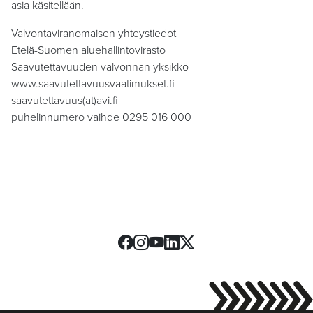
asia käsitellään.
Valvontaviranomaisen yhteystiedot
Etelä-Suomen aluehallintovirasto
Saavutettavuuden valvonnan yksikkö
www.saavutettavuusvaatimukset.fi
saavutettavuus(at)avi.fi
puhelinnumero vaihde 0295 016 000
Facebook
Instagram
Youtube
LinkedIn
X